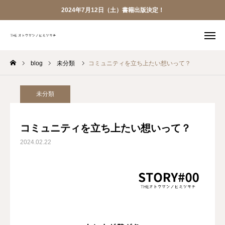
2024年7月12日（土）書籍出版決定！
blog
未分類
コミュニティを立ち上たい想いって？
LINE
YouTube
X
Bizque
未分類

Voicy
お仕事依頼
コミュニティを立ち上たい想いって？
2024.02.22
TOP
ABOUT
PR実績
お仕事依頼