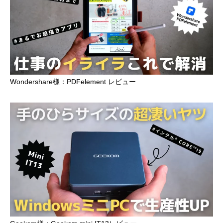
Wondershare様：PDFelement レビュー