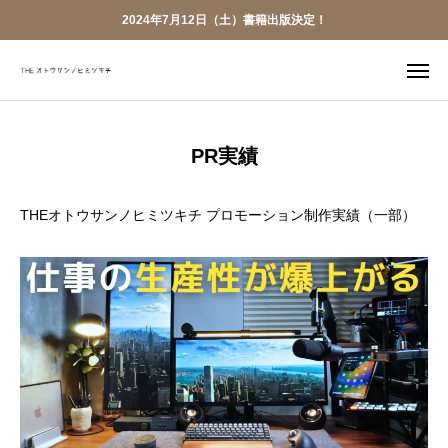
2024年7月12日（土）書籍出版決定！
LINE
YouTube
PR実績
X
Bizque
THEオトウサンノヒミツキチ プロモーション制作実績（一部）

Voicy
お仕事依頼
TOP
ABOUT
PR実績
お仕事依頼