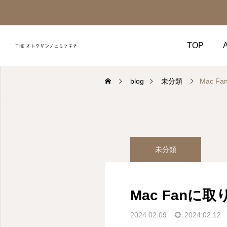
TOP
blog
未分類
Mac 
未分類
する。
言葉で伝
Mac Fanに
企業や学校を対象に、ワー
て、プロダクトPRのお手
たします。ご興味のある方
2024.02.09
2024.02.12