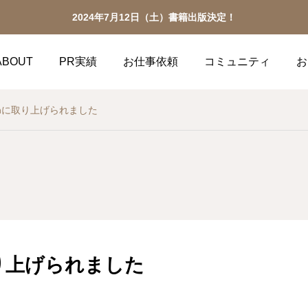
2024年7月12日（土）書籍出版決定！
ABOUT
PR実績
お仕事依頼
コミュニティ
お
Fanに取り上げられました
える。
魅力を
取り上げられました
クショップや講演を実施い
YouTubeやSNSメデ
は、お気軽にお問い合わせ
伝いをさせていただきま