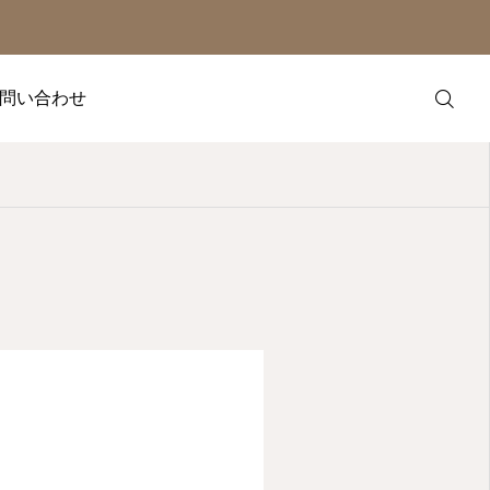
問い合わせ
LINE
YouTube
発信する。
言
X
企業や学校を対象に、
ィアにて、プロダクトPRのお手
たします。ご興味のあ
Bizque
す。