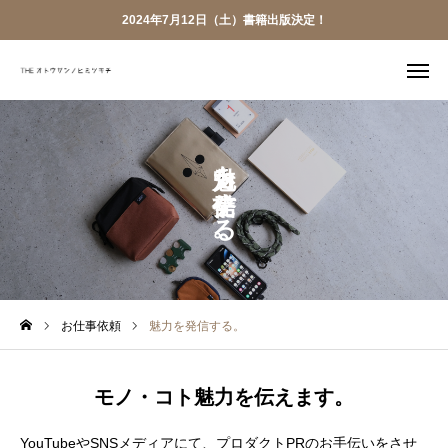
2024年7月12日（土）書籍出版決定！
LINE
YouTube
魅力を発信する。
X
Bizque

Voicy
お仕事依頼
TOP
お仕事依頼
魅力を発信する。
ABOUT
PR実績
モノ・コト魅力を伝えます。
お仕事依頼
YouTubeやSNSメディアにて、プロダクトPRのお手伝いをさせ