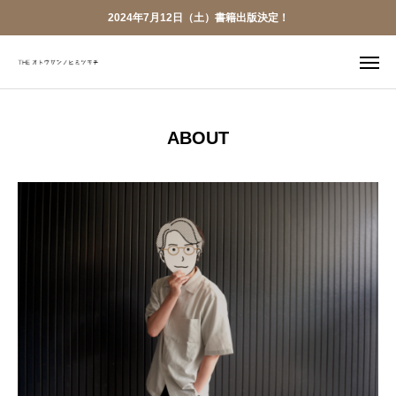
2024年7月12日（土）書籍出版決定！
LINE
YouTube
ABOUT
X
Bizque

Voicy
お仕事依頼
TOP
ABOUT
PR実績
お仕事依頼