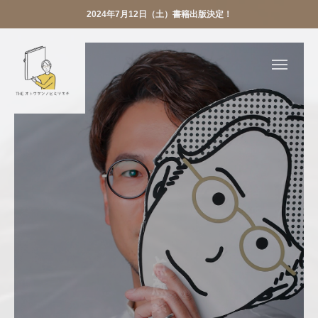
2024年7月12日（土）書籍出版決定！
LINE
YouTube
X
Bizque

Voicy
お仕事依頼
TOP
点と点を繋ぐ。
ABOUT
PR実績
お仕事依頼