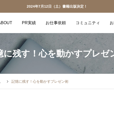
2024年7月12日（土）書籍出版決定！
ABOUT
PR実績
お仕事依頼
コミュニティ
お
憶に残す！心を動かすプレゼ
。
記憶に残す！心を動かすプレゼン術
える。
魅力を
クショップや講演を実施い
YouTubeやSNSメデ
は、お気軽にお問い合わせ
伝いをさせていただきま