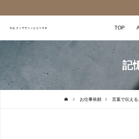
TOP
記
お仕事依頼
言葉で伝える
する。
言葉で伝
企業や学校を対象に、ワー
て、プロダクトPRのお手
たします。ご興味のある方