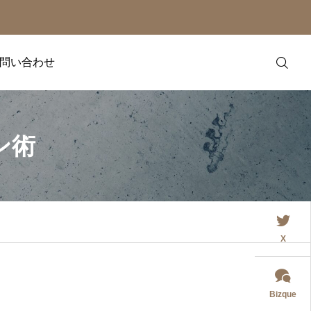
問い合わせ
LINE
ン術
YouTube
発信する。
言
X
企業や学校を対象に、
ィアにて、プロダクトPRのお手
たします。ご興味のあ
Bizque
す。