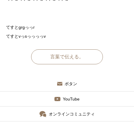
コミュニティ
お問い合わせ
てすとgrgっっr
てすとvっsっっっっv
言葉で伝える。
ボタン
YouTube
オンラインコミュニティ