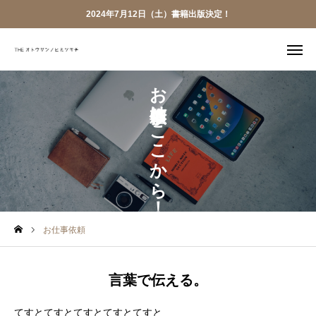
2024年7月12日（土）書籍出版決定！
お仕事依頼はここから！
LINE
YouTube
X
Bizque

Voicy
お仕事依頼
TOP
お仕事依頼
ABOUT
PR実績
言葉で伝える。
お仕事依頼
てすとてすとてすとてすとてすと